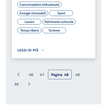
Comunicazione istituzionale
Energie rinnovabili
Sport
Lavoro
Patrimonio culturale
Tempo libero
Turismo
LEGGI DI PIÙ
46
47
Pagina
48
49
Pagina precedente
50
Pagina successiva