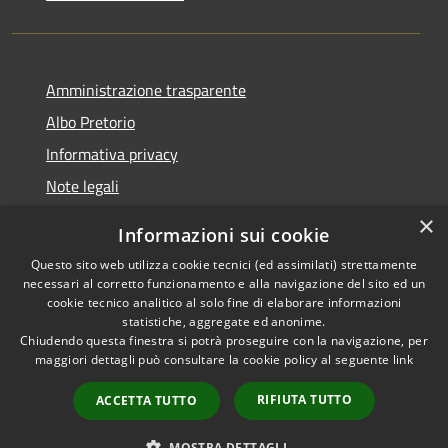
Amministrazione trasparente
Albo Pretorio
Informativa privacy
Note legali
Dichiarazione di accessibilità
×
Informazioni sui cookie
Whisteblowing
Questo sito web utilizza cookie tecnici (ed assimilati) strettamente
necessari al corretto funzionamento e alla navigazione del sito ed un
cookie tecnico analitico al solo fine di elaborare informazioni
statistiche, aggregate ed anonime.
Chiudendo questa finestra si potrà proseguire con la navigazione, per
RSS
Copyright © 2026 • Comune di
maggiori dettagli può consultare la cookie policy al seguente
link
Accessibilità
Montichiari • Powered by
Privacy
Municipium
Accesso
•
RIFIUTA TUTTO
ACCETTA TUTTO
Cookie
redazione
Mappa del sito
MOSTRA DETTAGLI