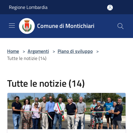
Salta al contenuto principale
Regione Lombardia
Comune di Montichiari
Home
>
Argomenti
>
Piano di sviluppo
>
Tutte le notizie (14)
Tutte le notizie (14)