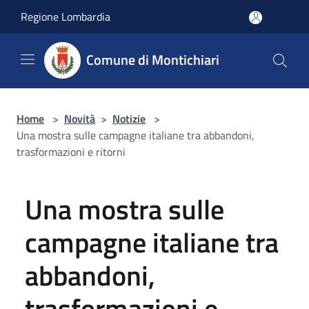
Salta al contenuto principale
Regione Lombardia
Comune di Montichiari
Home
>
Novità
>
Notizie
>
Una mostra sulle campagne italiane tra abbandoni,
trasformazioni e ritorni
Una mostra sulle
campagne italiane tra
abbandoni,
trasformazioni e