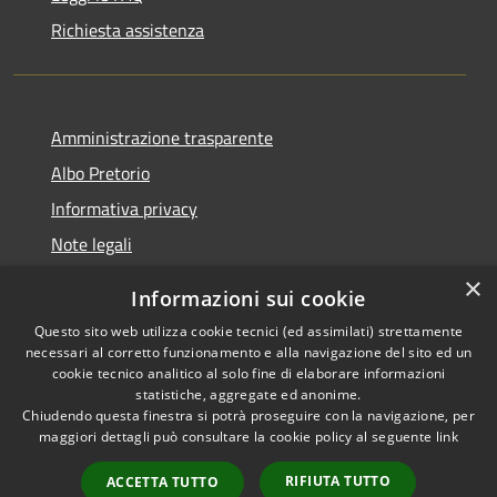
Richiesta assistenza
Amministrazione trasparente
Albo Pretorio
Informativa privacy
Note legali
Dichiarazione di accessibilità
×
Informazioni sui cookie
Whisteblowing
Questo sito web utilizza cookie tecnici (ed assimilati) strettamente
necessari al corretto funzionamento e alla navigazione del sito ed un
cookie tecnico analitico al solo fine di elaborare informazioni
statistiche, aggregate ed anonime.
Chiudendo questa finestra si potrà proseguire con la navigazione, per
RSS
Copyright © 2026 • Comune di
maggiori dettagli può consultare la cookie policy al seguente
link
Accessibilità
Montichiari • Powered by
Privacy
Municipium
Accesso
•
RIFIUTA TUTTO
ACCETTA TUTTO