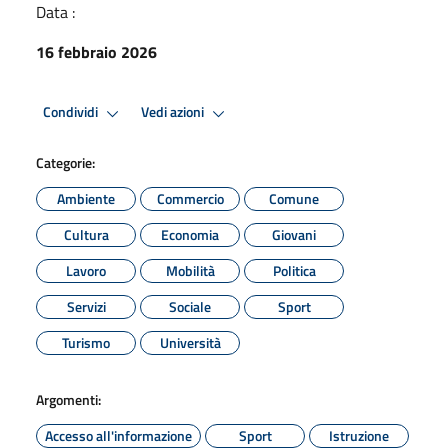
Data :
16 febbraio 2026
Condividi
Vedi azioni
Categorie:
Ambiente
Commercio
Comune
Cultura
Economia
Giovani
Lavoro
Mobilità
Politica
Servizi
Sociale
Sport
Turismo
Università
Argomenti:
Accesso all'informazione
Sport
Istruzione