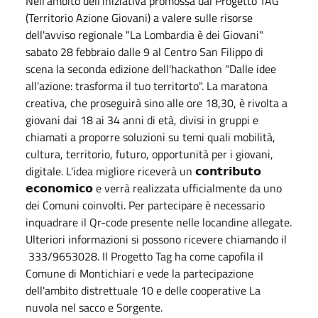
Nell'ambito dell'iniziativa promossa dal Progetto TAG
(Territorio Azione Giovani) a valere sulle risorse
dell'avviso regionale "La Lombardia è dei Giovani"
sabato 28 febbraio dalle 9 al Centro San Filippo di
scena la seconda edizione dell'hackathon "Dalle idee
all'azione: trasforma il tuo territorto". La maratona
creativa, che proseguirà sino alle ore 18,30, è rivolta a
giovani dai 18 ai 34 anni di età, divisi in gruppi e
chiamati a proporre soluzioni su temi quali mobilità,
cultura, territorio, futuro, opportunità per i giovani,
digitale. L'idea migliore riceverà un 𝗰𝗼𝗻𝘁𝗿𝗶𝗯𝘂𝘁𝗼
𝗲𝗰𝗼𝗻𝗼𝗺𝗶𝗰𝗼 e verrà realizzata ufficialmente da uno
dei Comuni coinvolti. Per partecipare è necessario
inquadrare il Qr-code presente nelle locandine allegate.
Ulteriori informazioni si possono ricevere chiamando il
333/9653028. Il Progetto Tag ha come capofila il
Comune di Montichiari e vede la partecipazione
dell'ambito distrettuale 10 e delle cooperative La
nuvola nel sacco e Sorgente.