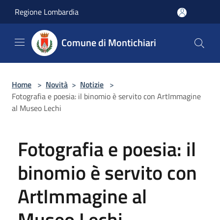
Salta al contenuto principale
Regione Lombardia
Comune di Montichiari
Home
>
Novità
>
Notizie
>
Fotografia e poesia: il binomio è servito con ArtImmagine
al Museo Lechi
Fotografia e poesia: il
binomio è servito con
ArtImmagine al
Museo Lechi