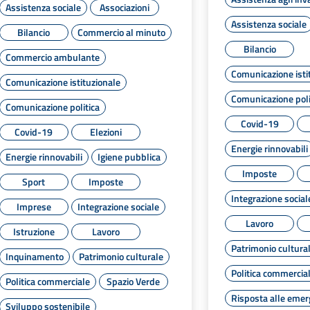
Assistenza sociale
Associazioni
Assistenza sociale
Bilancio
Commercio al minuto
Bilancio
Commercio ambulante
Comunicazione isti
Comunicazione istituzionale
Comunicazione poli
Comunicazione politica
Covid-19
Covid-19
Elezioni
Energie rinnovabili
Energie rinnovabili
Igiene pubblica
Imposte
Sport
Imposte
Integrazione social
Imprese
Integrazione sociale
Lavoro
Istruzione
Lavoro
Patrimonio cultura
Inquinamento
Patrimonio culturale
Politica commercia
Politica commerciale
Spazio Verde
Risposta alle eme
Sviluppo sostenibile