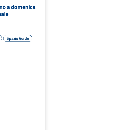
ino a domenica
nale
Spazio Verde