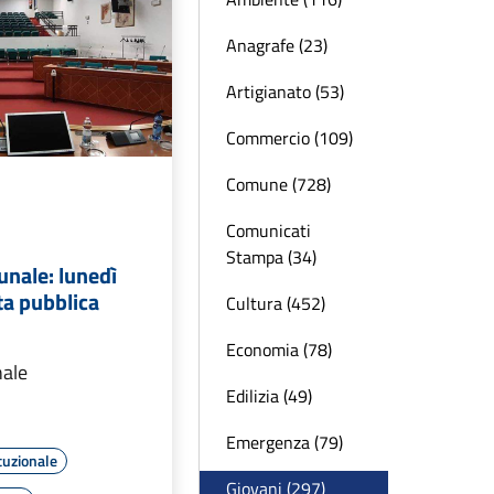
Anagrafe (23)
Artigianato (53)
Commercio (109)
Comune (728)
Comunicati
Stampa (34)
unale: lunedì
ta pubblica
Cultura (452)
Economia (78)
nale
Edilizia (49)
Emergenza (79)
tuzionale
Giovani (297)