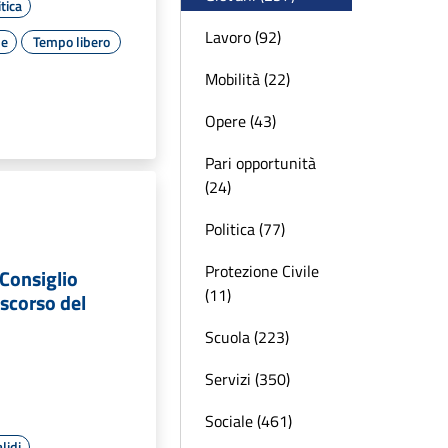
tica
Lavoro (92)
le
Tempo libero
Mobilità (22)
Opere (43)
Pari opportunità
(24)
Politica (77)
Protezione Civile
Consiglio
(11)
iscorso del
Scuola (223)
Servizi (350)
Sociale (461)
lidi