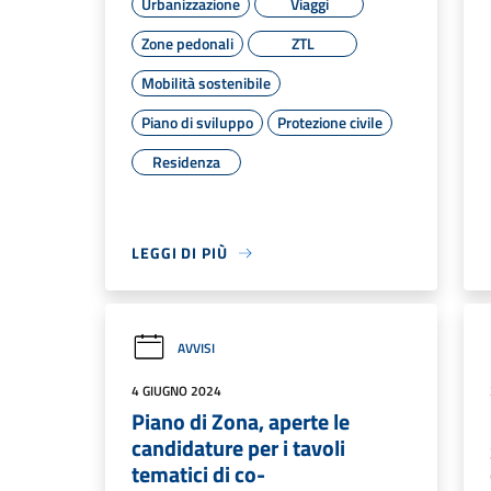
Urbanizzazione
Viaggi
Zone pedonali
ZTL
Mobilità sostenibile
Piano di sviluppo
Protezione civile
Residenza
LEGGI DI PIÙ
AVVISI
4 GIUGNO 2024
Piano di Zona, aperte le
candidature per i tavoli
tematici di co-