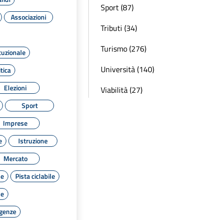
Sport (87)
Associazioni
Tributi (34)
Turismo (276)
tuzionale
Università (140)
tica
Elezioni
Viabilità (27)
Sport
Imprese
e
Istruzione
Mercato
le
Pista ciclabile
le
rgenze