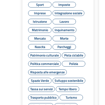
Sport
Imposte
Imprese
Integrazione sociale
Istruzione
Lavoro
Matrimonio
Inquinamento
Mercato
Morte
Nascita
Parcheggi
Patrimonio culturale
Pista ciclabile
Politica commerciale
Polizia
Risposta alle emergenze
Spazio Verde
Sviluppo sostenibile
Tassa sui servizi
Tempo libero
Trasporto pubblico
Turismo