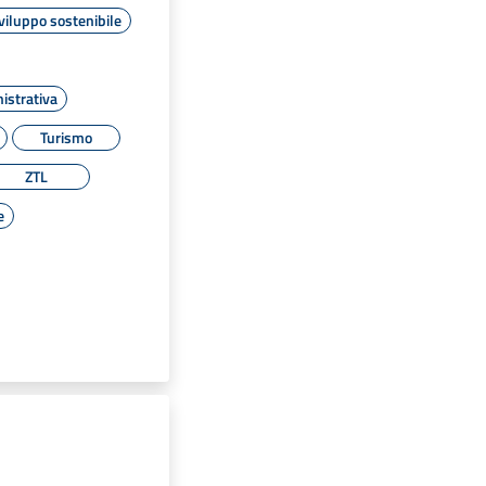
viluppo sostenibile
istrativa
Turismo
ZTL
e