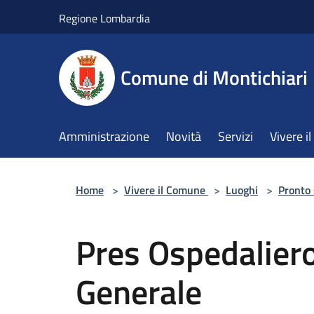
Salta al contenuto principale
Regione Lombardia
Comune di Montichiari
Amministrazione
Novità
Servizi
Vivere 
Home
>
Vivere il Comune
>
Luoghi
>
Pronto
Pres Ospedaliero
Generale