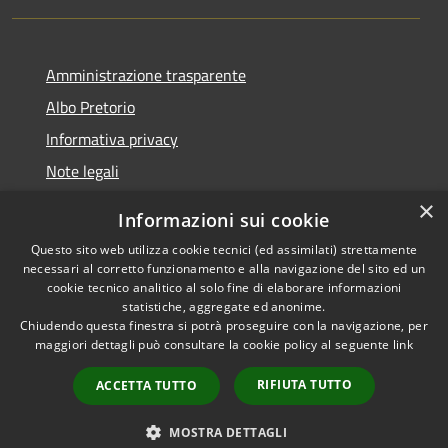
Amministrazione trasparente
Albo Pretorio
Informativa privacy
Note legali
Dichiarazione di accessibilità
×
Informazioni sui cookie
Whisteblowing
Questo sito web utilizza cookie tecnici (ed assimilati) strettamente
necessari al corretto funzionamento e alla navigazione del sito ed un
cookie tecnico analitico al solo fine di elaborare informazioni
statistiche, aggregate ed anonime.
Chiudendo questa finestra si potrà proseguire con la navigazione, per
RSS
Copyright © 2026 • Comune di
maggiori dettagli può consultare la cookie policy al seguente
link
Accessibilità
Montichiari • Powered by
Privacy
Municipium
Accesso
•
RIFIUTA TUTTO
ACCETTA TUTTO
Cookie
redazione
Mappa del sito
MOSTRA DETTAGLI