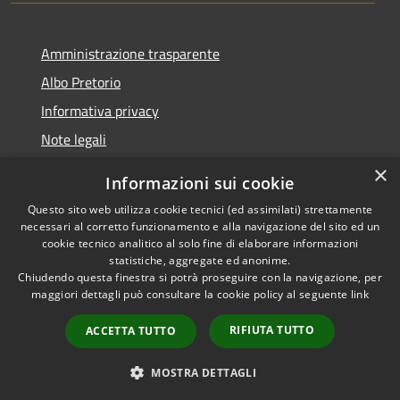
Amministrazione trasparente
Albo Pretorio
Informativa privacy
Note legali
Dichiarazione di accessibilità
×
Informazioni sui cookie
Whisteblowing
Questo sito web utilizza cookie tecnici (ed assimilati) strettamente
necessari al corretto funzionamento e alla navigazione del sito ed un
cookie tecnico analitico al solo fine di elaborare informazioni
statistiche, aggregate ed anonime.
Chiudendo questa finestra si potrà proseguire con la navigazione, per
RSS
Copyright © 2026 • Comune di
maggiori dettagli può consultare la cookie policy al seguente
link
Accessibilità
Montichiari • Powered by
Privacy
Municipium
Accesso
•
RIFIUTA TUTTO
ACCETTA TUTTO
Cookie
redazione
Mappa del sito
MOSTRA DETTAGLI