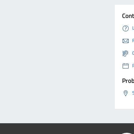
Cont
Prob