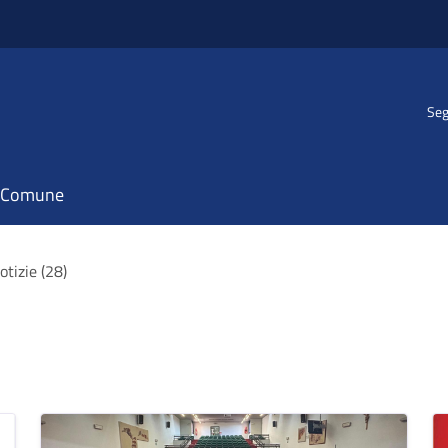
Seg
il Comune
otizie (28)