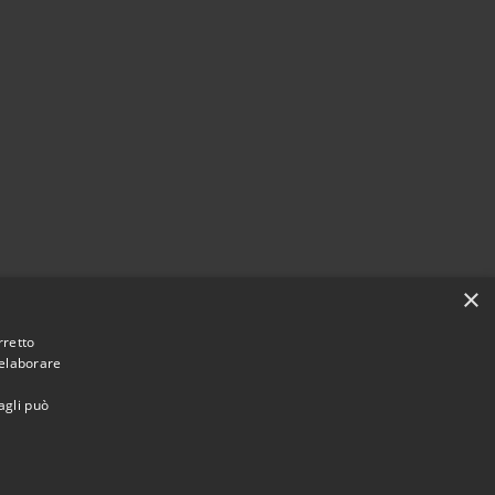
×
rretto
 elaborare
agli può