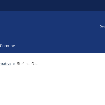
Seg
il Comune
trativo
>
Stefania Gala