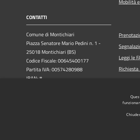
Mobilità e
CONTATTI
Comune di Montichiari
Prenotaz
Piazza Senatore Mario Pedini n. 1 -
Segnalazi
25018 Montichiari (BS)
Leggi le 
Codice Fiscale: 00645400177
Richiesta
Partita IVA: 00574280988
IBAN: #
PEC:
Quest
ufficio.protocollo@cert.montichiari.it
funzionam
Centralino Unico: 030.96561
Chiuden