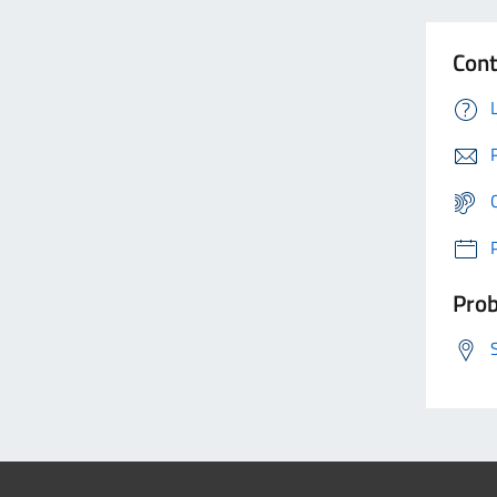
Cont
Prob