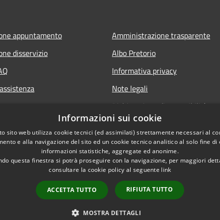
ione appuntamento
Amministrazione trasparente
one disservizio
Albo Pretorio
FAQ
Informativa privacy
 assistenza
Note legali
Dichiarazione di accessibilità
Informazioni sui cookie
Whisteblowing
o sito web utilizza cookie tecnici (ed assimilati) strettamente necessari al co
ento e alla navigazione del sito ed un cookie tecnico analitico al solo fine di
informazioni statistiche, aggregate ed anonime.
do questa finestra si potrà proseguire con la navigazione, per maggiori dett
consultare la cookie policy al seguente
link
RIFIUTA TUTTO
ACCETTA TUTTO
l sito
Copyright © 2026 • Comune di M
MOSTRA DETTAGLI