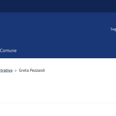
Seg
il Comune
trativo
>
Greta Pezzaioli