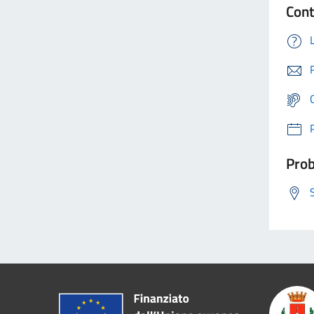
Cont
Prob