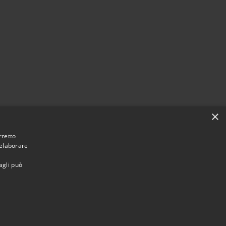
×
rretto
 elaborare
agli può
Municipium
Accesso redazione
ontichiari • Powered by
•