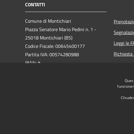
CONTATTI
Comune di Montichiari
Prenotaz
Piazza Senatore Mario Pedini n. 1 -
Segnalazi
25018 Montichiari (BS)
Leggi le 
Codice Fiscale: 00645400177
Richiesta
Partita IVA: 00574280988
IBAN: #
PEC:
Quest
ufficio.protocollo@cert.montichiari.it
funzionam
Centralino Unico: 030.96561
Chiuden
RSS
Accessibilità
Privacy
Cookie
Mappa de