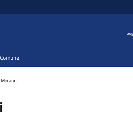
Seg
il Comune
e Morandi
i