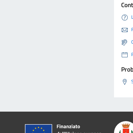
Cont
Prob