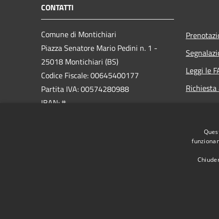
CONTATTI
Comune di Montichiari
Prenotaz
Piazza Senatore Mario Pedini n. 1 -
Segnalazi
25018 Montichiari (BS)
Leggi le 
Codice Fiscale: 00645400177
Richiesta
Partita IVA: 00574280988
IBAN: #
PEC:
Quest
ufficio.protocollo@cert.montichiari.it
funzionam
Centralino Unico: 030.96561
Chiuden
RSS
Accessibilità
Privacy
Cookie
Mappa de