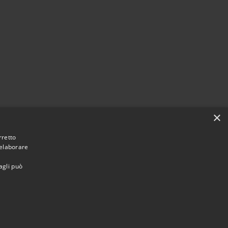
×
rretto
 elaborare
agli può
Municipium
Accesso redazione
ontichiari • Powered by
•