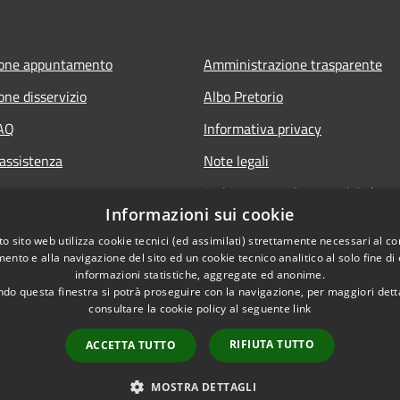
ione appuntamento
Amministrazione trasparente
one disservizio
Albo Pretorio
FAQ
Informativa privacy
 assistenza
Note legali
Dichiarazione di accessibilità
Informazioni sui cookie
Whisteblowing
o sito web utilizza cookie tecnici (ed assimilati) strettamente necessari al co
ento e alla navigazione del sito ed un cookie tecnico analitico al solo fine di
informazioni statistiche, aggregate ed anonime.
do questa finestra si potrà proseguire con la navigazione, per maggiori dett
consultare la cookie policy al seguente
link
RIFIUTA TUTTO
ACCETTA TUTTO
l sito
Copyright © 2026 • Comune di M
MOSTRA DETTAGLI