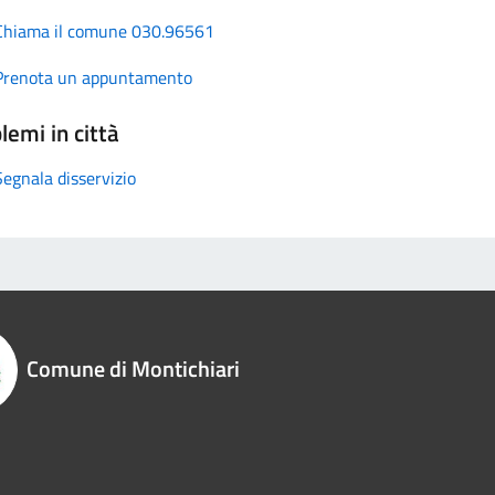
Chiama il comune 030.96561
Prenota un appuntamento
lemi in città
Segnala disservizio
Comune di Montichiari