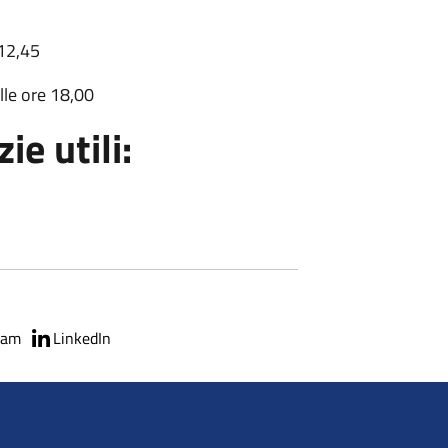
 12,45
lle ore 18,00
ie utili:
ram
LinkedIn