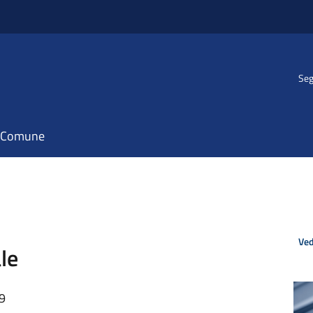
Seg
il Comune
Ved
le
19