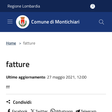
Salta al contenuto principale
Regione Lombardia
Comune di Montichiari
Home
>
fatture
fatture
Ultimo aggiornamento
: 27 maggio 2021, 12:00
fff
Condividi:
Facebook
Twitter
Whatsapp
Telegram