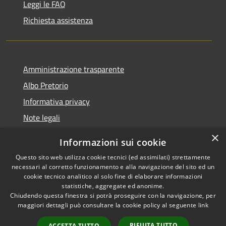
Leggi le FAQ
Richiesta assistenza
Amministrazione trasparente
Albo Pretorio
Informativa privacy
Note legali
Dichiarazione di accessibilità
×
Informazioni sui cookie
Whisteblowing
Questo sito web utilizza cookie tecnici (ed assimilati) strettamente
necessari al corretto funzionamento e alla navigazione del sito ed un
cookie tecnico analitico al solo fine di elaborare informazioni
statistiche, aggregate ed anonime.
Chiudendo questa finestra si potrà proseguire con la navigazione, per
RSS
Copyright © 2026 • Comune di
maggiori dettagli può consultare la cookie policy al seguente
link
Accessibilità
Montichiari • Powered by
Privacy
Municipium
Accesso
•
RIFIUTA TUTTO
ACCETTA TUTTO