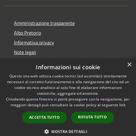
Amministrazione trasparente
Albo Pretorio
Informativa privacy
Note legali
Dichiarazione di accessibilità
×
Informazioni sui cookie
Whisteblowing
Questo sito web utilizza cookie tecnici (ed assimilati) strettamente
necessari al corretto funzionamento e alla navigazione del sito ed un
cookie tecnico analitico al solo fine di elaborare informazioni
statistiche, aggregate ed anonime.
Chiudendo questa finestra si potrà proseguire con la navigazione, per
RSS
Copyright © 2026 • Comune di
maggiori dettagli può consultare la cookie policy al seguente
link
Accessibilità
Montichiari • Powered by
Privacy
Municipium
Accesso
•
RIFIUTA TUTTO
ACCETTA TUTTO
Cookie
redazione
Mappa del sito
MOSTRA DETTAGLI