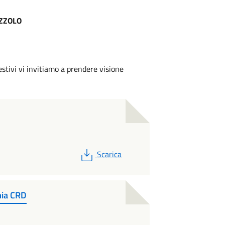
IZZOLO
estivi vi invitiamo a prendere visione
PDF
Scarica
mia CRD