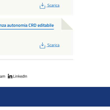
PDF
Scarica
enza autonomia CRD editabile
PDF
Scarica
ram
LinkedIn