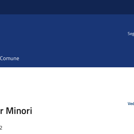
Seg
il Comune
Ved
er Minori
52