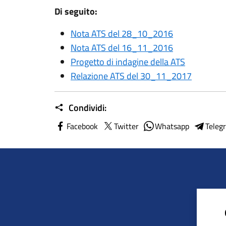
Di seguito:
Nota ATS del 28_10_2016
Nota ATS del 16_11_2016
Progetto di indagine della ATS
Relazione ATS del 30_11_2017
Condividi:
Facebook
Twitter
Whatsapp
Teleg