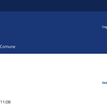
Seg
il Comune
Ved
 11:08