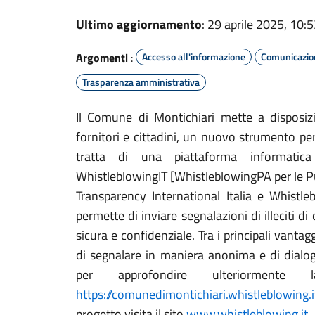
Ultimo aggiornamento
: 29 aprile 2025, 10:
Argomenti
:
Accesso all'informazione
Comunicazion
Trasparenza amministrativa
Il Comune di Montichiari mette a disposizio
fornitori e cittadini, un nuovo strumento per
tratta di una piattaforma informatica
WhistleblowingIT [WhistleblowingPA per le 
Transparency International Italia e Whistl
permette di inviare segnalazioni di illeciti d
sicura e confidenziale. Tra i principali vantag
di segnalare in maniera anonima e di dialog
per approfondire ulteriormente 
https://comunedimontichiari.whistleblowing.i
progetto visita il sito
www.whistleblowing.it
.