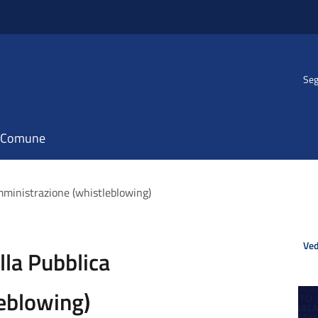
Seg
il Comune
Amministrazione (whistleblowing)
Ved
ella Pubblica
eblowing)