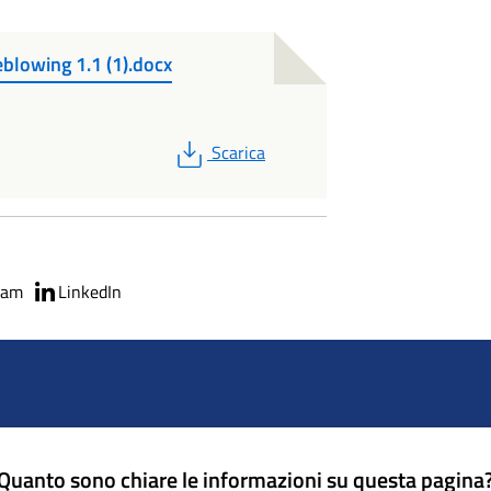
blowing 1.1 (1).docx
PDF
Scarica
ram
LinkedIn
Quanto sono chiare le informazioni su questa pagina