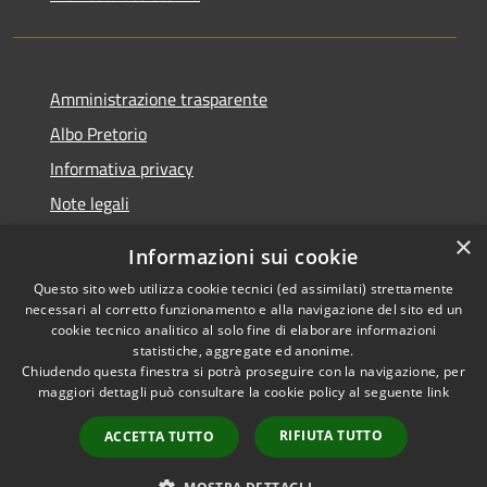
Amministrazione trasparente
Albo Pretorio
Informativa privacy
Note legali
Dichiarazione di accessibilità
×
Informazioni sui cookie
Whisteblowing
Questo sito web utilizza cookie tecnici (ed assimilati) strettamente
necessari al corretto funzionamento e alla navigazione del sito ed un
cookie tecnico analitico al solo fine di elaborare informazioni
statistiche, aggregate ed anonime.
Chiudendo questa finestra si potrà proseguire con la navigazione, per
RSS
Copyright © 2026 • Comune di
maggiori dettagli può consultare la cookie policy al seguente
link
Accessibilità
Montichiari • Powered by
Privacy
Municipium
Accesso
•
RIFIUTA TUTTO
ACCETTA TUTTO
Cookie
redazione
Mappa del sito