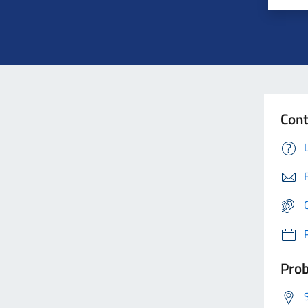
Cont
Prob