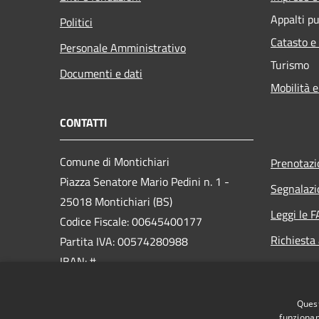
Appalti pu
Politici
Catasto e
Personale Amministrativo
Turismo
Documenti e dati
Mobilità e
CONTATTI
Comune di Montichiari
Prenotaz
Piazza Senatore Mario Pedini n. 1 -
Segnalazi
25018 Montichiari (BS)
Leggi le 
Codice Fiscale: 00645400177
Richiesta
Partita IVA: 00574280988
IBAN: #
PEC:
Quest
ufficio.protocollo@cert.montichiari.it
funzionam