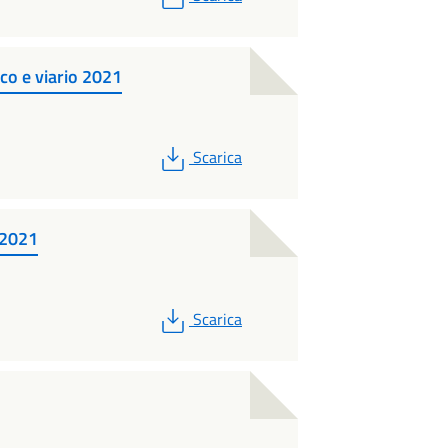
co e viario 2021
PDF
Scarica
e 2021
PDF
Scarica