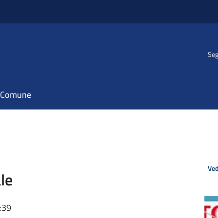
Seg
il Comune
Ved
le
:39