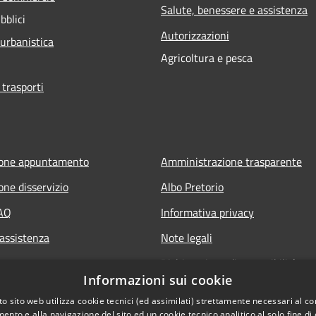
Salute, benessere e assistenza
bblici
Autorizzazioni
 urbanistica
Agricoltura e pesca
 trasporti
ione appuntamento
Amministrazione trasparente
one disservizio
Albo Pretorio
FAQ
Informativa privacy
 assistenza
Note legali
Dichiarazione di accessibilità
Informazioni sui cookie
Whisteblowing
o sito web utilizza cookie tecnici (ed assimilati) strettamente necessari al co
ento e alla navigazione del sito ed un cookie tecnico analitico al solo fine di