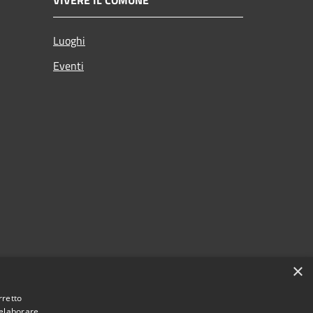
Luoghi
Eventi
×
rretto
 elaborare