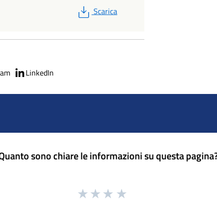
PDF
Scarica
ram
LinkedIn
Quanto sono chiare le informazioni su questa pagina