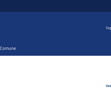
Seg
il Comune
Ved