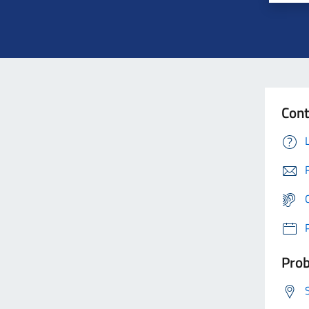
Cont
Prob