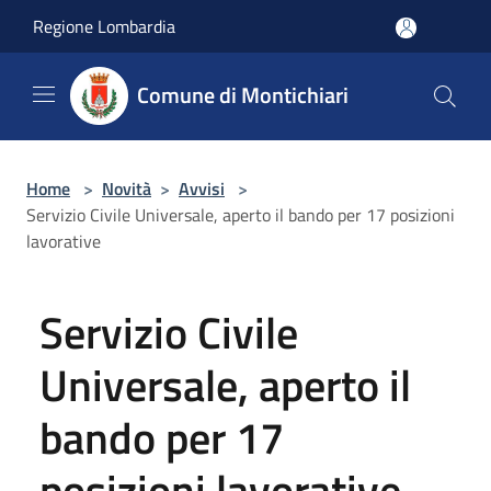
Salta al contenuto principale
Regione Lombardia
Comune di Montichiari
Home
>
Novità
>
Avvisi
>
Servizio Civile Universale, aperto il bando per 17 posizioni
lavorative
Servizio Civile
Universale, aperto il
bando per 17
posizioni lavorative