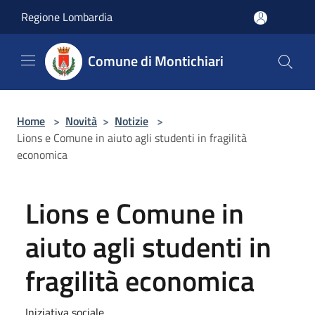
Salta al contenuto principale
Regione Lombardia
Comune di Montichiari
Home
>
Novità
>
Notizie
>
Lions e Comune in aiuto agli studenti in fragilità
economica
Lions e Comune in
aiuto agli studenti in
fragilità economica
Iniziativa sociale