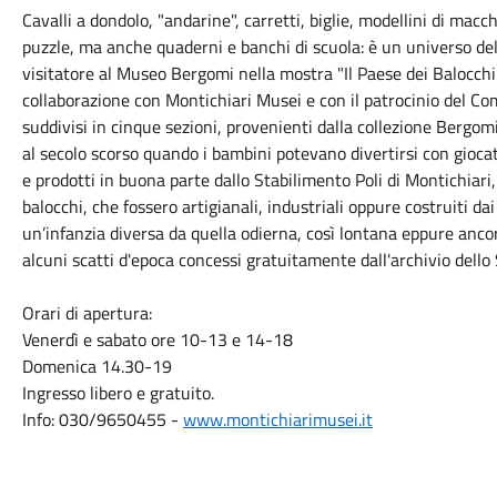
Cavalli a dondolo, "andarine", carretti, biglie, modellini di mac
puzzle, ma anche quaderni e banchi di scuola: è un universo dell
visitatore al Museo Bergomi nella mostra "Il Paese dei Balocchi
collaborazione con Montichiari Musei e con il patrocinio del Co
suddivisi in cinque sezioni, provenienti dalla collezione Bergomi
al secolo scorso quando i bambini potevano divertirsi con giocat
e prodotti in buona parte dallo Stabilimento Poli di Montichiari, 
balocchi, che fossero artigianali, industriali oppure costruiti dai
un’infanzia diversa da quella odierna, così lontana eppure anco
alcuni scatti d'epoca concessi gratuitamente dall'archivio dello 
Orari di apertura:
Venerdì e sabato ore 10-13 e 14-18
Domenica 14.30-19
Ingresso libero e gratuito.
Info: 030/9650455 -
www.montichiarimusei.it