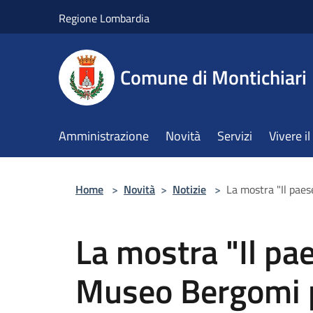
Salta al contenuto principale
Regione Lombardia
Comune di Montichiari
Amministrazione
Novità
Servizi
Vivere 
Home
>
Novità
>
Notizie
>
La mostra "Il pae
La mostra "Il pae
Museo Bergomi p