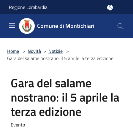
Salta al contenuto principale
Regione Lombardia
Comune di Montichiari
Home
>
Novità
>
Notizie
>
Gara del salame nostrano: il 5 aprile la terza edizione
Gara del salame
nostrano: il 5 aprile la
terza edizione
Evento