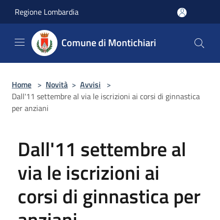
Salta al contenuto principale
Regione Lombardia
Comune di Montichiari
Home
>
Novità
>
Avvisi
>
Dall'11 settembre al via le iscrizioni ai corsi di ginnastica
per anziani
Dall'11 settembre al
via le iscrizioni ai
corsi di ginnastica per
anziani