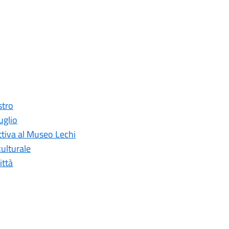
stro
uglio
ettiva al Museo Lechi
ulturale
ittà