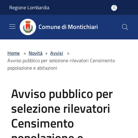
Salta al contenuto principale
Regione Lombardia
Comune di Montichiari
Home
>
Novità
>
Avvisi
>
Avviso pubblico per selezione rilevatori Censimento
popolazione e abitazioni
Avviso pubblico per
selezione rilevatori
Censimento
popolazione e