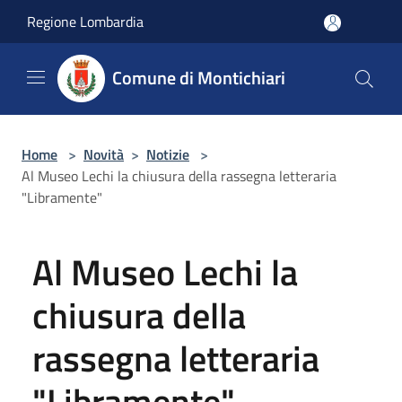
Salta al contenuto principale
Regione Lombardia
Comune di Montichiari
Home
>
Novità
>
Notizie
>
Al Museo Lechi la chiusura della rassegna letteraria
"Libramente"
Al Museo Lechi la
chiusura della
rassegna letteraria
"Libramente"