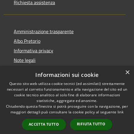
Richiesta assistenza
Amministrazione trasparente
Albo Pretorio
Informativa privacy
Note legali
Dichiarazione di accessibilità
×
Informazioni sui cookie
Whisteblowing
Questo sito web utilizza cookie tecnici (ed assimilati) strettamente
necessari al corretto funzionamento e alla navigazione del sito ed un
cookie tecnico analitico al solo fine di elaborare informazioni
statistiche, aggregate ed anonime.
Chiudendo questa finestra si potrà proseguire con la navigazione, per
RSS
Copyright © 2026 • Comune di
maggiori dettagli può consultare la cookie policy al seguente
link
Accessibilità
Montichiari • Powered by
Privacy
Municipium
Accesso
•
RIFIUTA TUTTO
ACCETTA TUTTO
Cookie
redazione