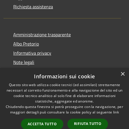
Richiesta assistenza
Amministrazione trasparente
Albo Pretorio
Informativa privacy
Note legali
Dichiarazione di accessibilità
×
Informazioni sui cookie
Whisteblowing
Questo sito web utilizza cookie tecnici (ed assimilati) strettamente
necessari al corretto funzionamento e alla navigazione del sito ed un
cookie tecnico analitico al solo fine di elaborare informazioni
statistiche, aggregate ed anonime.
Chiudendo questa finestra si potrà proseguire con la navigazione, per
RSS
Copyright © 2026 • Comune di
maggiori dettagli può consultare la cookie policy al seguente
link
Accessibilità
Montichiari • Powered by
Privacy
Municipium
Accesso
•
RIFIUTA TUTTO
ACCETTA TUTTO