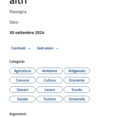
Rassegna
Data :
30 settembre 2024
Condividi
Vedi azioni
Categorie:
Agricoltura
Ambiente
Artigianato
Comune
Cultura
Economia
Giovani
Lavoro
Scuola
Sociale
Turismo
Università
Argomenti: