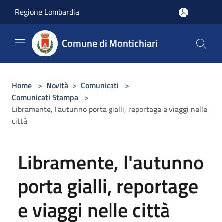
Salta al contenuto principale
Regione Lombardia
Comune di Montichiari
Home
>
Novità
>
Comunicati
>
Comunicati Stampa
>
Libramente, l'autunno porta gialli, reportage e viaggi nelle
città
Libramente, l'autunno
porta gialli, reportage
e viaggi nelle città