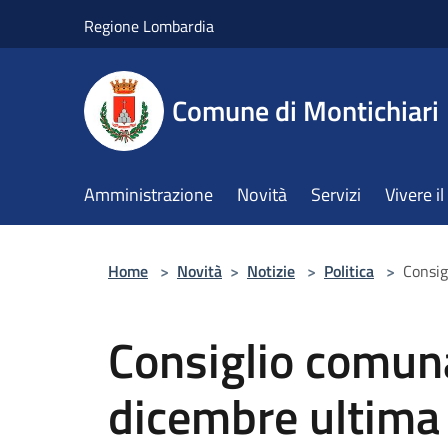
Salta al contenuto principale
Regione Lombardia
Comune di Montichiari
Amministrazione
Novità
Servizi
Vivere 
Home
>
Novità
>
Notizie
>
Politica
>
Consig
Consiglio comuna
dicembre ultima 