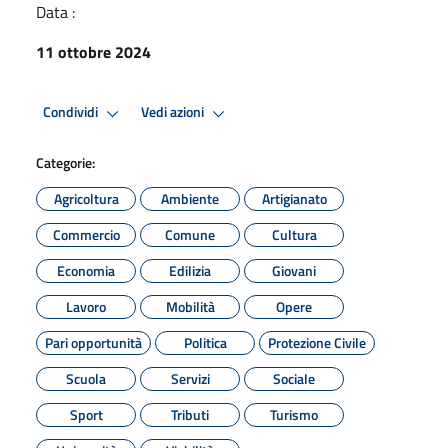
Data :
11 ottobre 2024
Condividi
Vedi azioni
Categorie:
Agricoltura
Ambiente
Artigianato
Commercio
Comune
Cultura
Economia
Edilizia
Giovani
Lavoro
Mobilità
Opere
Pari opportunità
Politica
Protezione Civile
Scuola
Servizi
Sociale
Sport
Tributi
Turismo