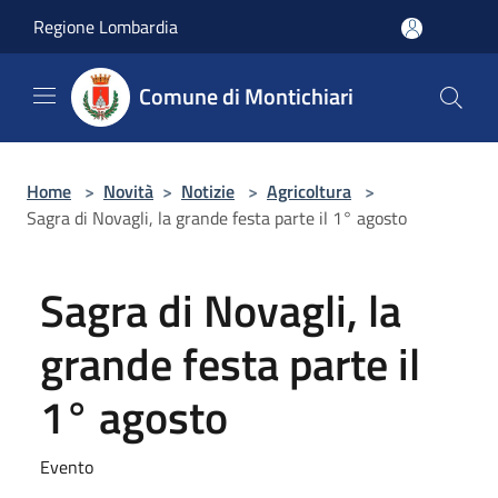
Salta al contenuto principale
Regione Lombardia
Comune di Montichiari
Home
>
Novità
>
Notizie
>
Agricoltura
>
Sagra di Novagli, la grande festa parte il 1° agosto
Sagra di Novagli, la
grande festa parte il
1° agosto
Evento