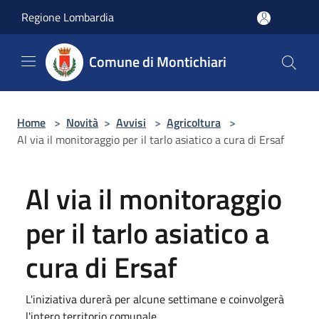
Salta al contenuto principale
Regione Lombardia
Comune di Montichiari
Home
>
Novità
>
Avvisi
>
Agricoltura
>
Al via il monitoraggio per il tarlo asiatico a cura di Ersaf
Al via il monitoraggio
per il tarlo asiatico a
cura di Ersaf
L'iniziativa durerà per alcune settimane e coinvolgerà
l'intero territorio comunale