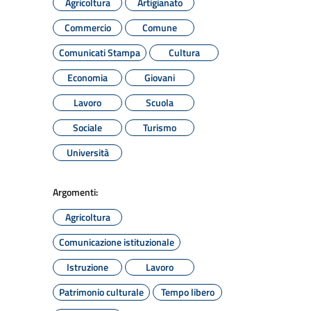
Agricoltura
Artigianato
Commercio
Comune
Comunicati Stampa
Cultura
Economia
Giovani
Lavoro
Scuola
Sociale
Turismo
Università
Argomenti:
Agricoltura
Comunicazione istituzionale
Istruzione
Lavoro
Patrimonio culturale
Tempo libero