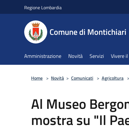
Salta al contenuto principale
Regione Lombardia
Comune di Montichiari
Amministrazione
Novità
Servizi
Vivere 
Home
>
Novità
>
Comunicati
>
Agricoltura
Al Museo Bergom
mostra su "Il Pa