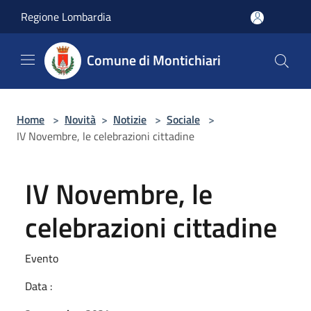
Salta al contenuto principale
Regione Lombardia
Comune di Montichiari
Home
>
Novità
>
Notizie
>
Sociale
>
IV Novembre, le celebrazioni cittadine
IV Novembre, le
celebrazioni cittadine
Evento
Data :