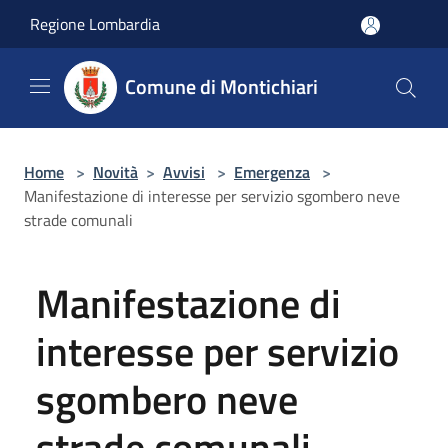
Salta al contenuto principale
Regione Lombardia
Comune di Montichiari
Home
>
Novità
>
Avvisi
>
Emergenza
>
Manifestazione di interesse per servizio sgombero neve
strade comunali
Manifestazione di
interesse per servizio
sgombero neve
strade comunali