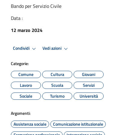
Bando per Servizio Civile
Data :
12 marzo 2024
Condividi
Vedi azioni
Categorie:
Comune
Cultura
Giovani
Lavoro
Scuola
Servizi
Sociale
Turismo
Università
Argomenti:
Assistenza sociale
Comunicazione istituzionale
Formazione professionale
Integrazione sociale