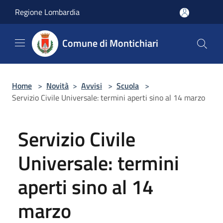
Salta al contenuto principale
Regione Lombardia
Comune di Montichiari
Home
>
Novità
>
Avvisi
>
Scuola
>
Servizio Civile Universale: termini aperti sino al 14 marzo
Servizio Civile
Universale: termini
aperti sino al 14
marzo