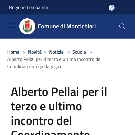
Salta al contenuto principale
Regione Lombardia
Comune di Montichiari
Home
>
Novità
>
Notizie
>
Scuola
>
Alberto Pellai per il terzo e ultimo incontro del
Coordinamento pedagogico
Alberto Pellai per il
terzo e ultimo
incontro del
Coordinamento