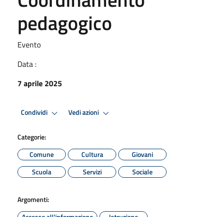
pedagogico
Evento
Data :
7 aprile 2025
Condividi
Vedi azioni
Categorie:
Comune
Cultura
Giovani
Scuola
Servizi
Sociale
Argomenti:
Accesso all'informazione
Istruzione