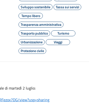
Sviluppo sostenibile
Tassa sui servizi
Tempo libero
Trasparenza amministrativa
Trasporto pubblico
Turismo
Urbanizzazione
Viaggi
Protezione civile
le di martedì 2 luglio:
JRFezox7DG/view?usp=sharing