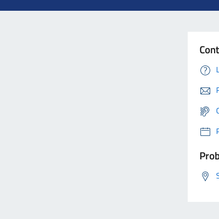
Cont
Prob