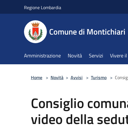
Salta al contenuto principale
Regione Lombardia
Comune di Montichiari
Amministrazione
Novità
Servizi
Vivere 
Home
>
Novità
>
Avvisi
>
Turismo
>
Consigl
Consiglio comunal
video della sedu