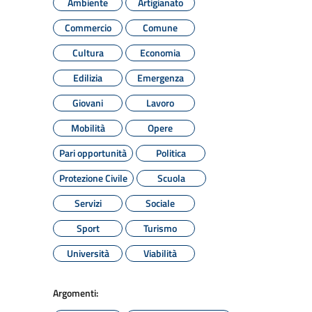
Ambiente
Artigianato
Commercio
Comune
Cultura
Economia
Edilizia
Emergenza
Giovani
Lavoro
Mobilità
Opere
Pari opportunità
Politica
Protezione Civile
Scuola
Servizi
Sociale
Sport
Turismo
Università
Viabilità
Argomenti: