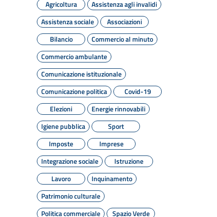
Agricoltura
Assistenza agli invalidi
Assistenza sociale
Associazioni
Bilancio
Commercio al minuto
Commercio ambulante
Comunicazione istituzionale
Comunicazione politica
Covid-19
Elezioni
Energie rinnovabili
Igiene pubblica
Sport
Imposte
Imprese
Integrazione sociale
Istruzione
Lavoro
Inquinamento
Patrimonio culturale
Politica commerciale
Spazio Verde