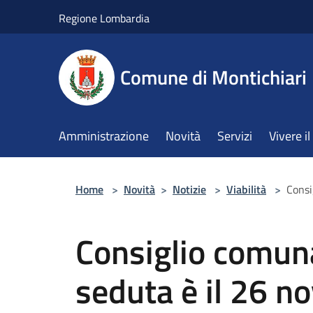
Salta al contenuto principale
Regione Lombardia
Comune di Montichiari
Amministrazione
Novità
Servizi
Vivere 
Home
>
Novità
>
Notizie
>
Viabilità
>
Consi
Consiglio comuna
seduta è il 26 