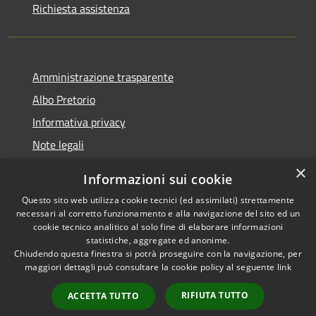
Richiesta assistenza
Amministrazione trasparente
Albo Pretorio
Informativa privacy
Note legali
Dichiarazione di accessibilità
×
Informazioni sui cookie
Whisteblowing
Questo sito web utilizza cookie tecnici (ed assimilati) strettamente
necessari al corretto funzionamento e alla navigazione del sito ed un
cookie tecnico analitico al solo fine di elaborare informazioni
statistiche, aggregate ed anonime.
Chiudendo questa finestra si potrà proseguire con la navigazione, per
RSS
Copyright © 2026 • Comune di
maggiori dettagli può consultare la cookie policy al seguente
link
Accessibilità
Montichiari • Powered by
Privacy
Municipium
Accesso
•
RIFIUTA TUTTO
ACCETTA TUTTO
Cookie
redazione