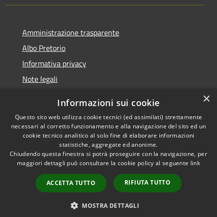
Amministrazione trasparente
Albo Pretorio
Informativa privacy
Note legali
Dichiarazione di accessibilità
×
Informazioni sui cookie
Whisteblowing
Questo sito web utilizza cookie tecnici (ed assimilati) strettamente
necessari al corretto funzionamento e alla navigazione del sito ed un
cookie tecnico analitico al solo fine di elaborare informazioni
statistiche, aggregate ed anonime.
Chiudendo questa finestra si potrà proseguire con la navigazione, per
RSS
Copyright © 2026 • Comune di
maggiori dettagli può consultare la cookie policy al seguente
link
Accessibilità
Montichiari • Powered by
Privacy
Municipium
Accesso
•
RIFIUTA TUTTO
ACCETTA TUTTO
Cookie
redazione
Mappa del sito
MOSTRA DETTAGLI