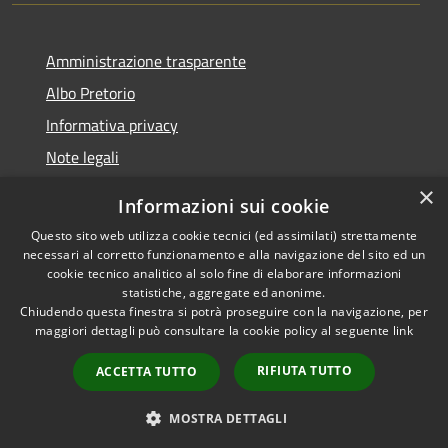
Amministrazione trasparente
Albo Pretorio
Informativa privacy
Note legali
Dichiarazione di accessibilità
×
Informazioni sui cookie
Whisteblowing
Questo sito web utilizza cookie tecnici (ed assimilati) strettamente
necessari al corretto funzionamento e alla navigazione del sito ed un
cookie tecnico analitico al solo fine di elaborare informazioni
statistiche, aggregate ed anonime.
Chiudendo questa finestra si potrà proseguire con la navigazione, per
RSS
Copyright © 2026 • Comune di
maggiori dettagli può consultare la cookie policy al seguente
link
Accessibilità
Montichiari • Powered by
Privacy
Municipium
Accesso
•
RIFIUTA TUTTO
ACCETTA TUTTO
Cookie
redazione
Mappa del sito
MOSTRA DETTAGLI