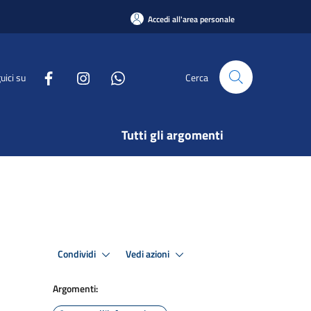
Accedi all'area personale
uici su
Cerca
Tutti gli argomenti
Condividi
Vedi azioni
Argomenti: