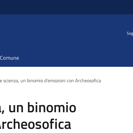
Seg
il Comune
e scienza, un binomio d'emozioni con Archeosofica
a, un binomio
Archeosofica