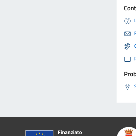
Cont
Prob